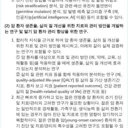
조기 진단 방법을 적절하게 적용하기 위한 암 발병 위험도
(risk stratification) 분석, 암 관련 배선 유전자 돌연변이
(germline mutation) 분석, 암 발병 예측 알고리즘 구축 (예,
인공지능[artificial intelligence, AI] 이용) 등이 포함될 수 있다.
(2) 암 환자 생존율, 삶의 질 개선을 위한 치료와 관리 방안을 개발하
는 연구 및 말기 암 환자 관리 향상을 위한 연구.
합리적 지식을 근거로 하여 암 환자 생존율, 삶의 질 개선을
위한 치료 및 관리 방안을 제시하고, 아래와 같이 실제 검증하
는 연구가 포함될 수 있다.
① 암 환자를 대상으로 치료 및 관리 방안 (예, 약제, 교육, 신
체활동 등)을 적용하였 을 때에 생존율, 삶의 질 개선에 효과
가 있는지 분석하는 연구
② 삶의 질 관련 지표 등을 함께 적용하여 분석하는 연구 (예,
quality-adjusted life-year [QALY] 등 삶의 질 가산 생존기간
지표, 환자 보고 지표 [patient reported outcome], 건강 관련
삶의 질 [health-related quality of life] 관련 지표 등)
최근 빠르게 증가하고 있는 젊은 연령층 암 환자의 조기 진단
및 치료/관리의 고려한 연구가 필요한 상황이다. 젊은 암 환자
는 일반적으로 경제활동, 가족구성, 생식능력 등 삶의 전환기
에 있는 경우가 많아 진단 및 치료로 인한 영향이 장기적이고
복합적이다. 젊은 연령층 암(young-onset cancer) 환자의 조
기 진단 및 치료/관리의 특수성을 고려한 연구도 포함될 수 있