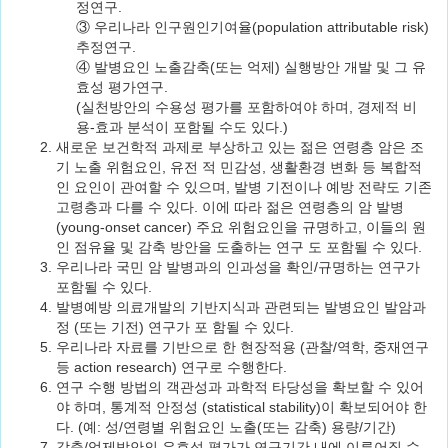
정연구.
③ 우리나라 인구원인기여율(population attributable risk)
추정연구.
④ 발병요인 노출감축(또는 억제) 실행방안 개발 및 그 유
효성 평가연구.
(실천방안의 수용성 평가를 포함하여야 하며, 경제적 비
용-효과 분석이 포함될 수도 있다.)
새로운 보건학적 과제로 부상하고 있는 젊은 연령층 암은 조
기 노출 위험요인, 유전 적 민감성, 생활환경 변화 등 복합적
인 요인이 관여할 수 있으며, 발병 기전이나 예방 전략도 기존
고령층과 다를 수 있다. 이에 따라 젊은 연령층의 암 발병
(young-onset cancer) 주요 위험요인을 규명하고, 이들의 원
인 점유율 및 감축 방안을 도출하는 연구 도 포함될 수 있다.
우리나라 국민 암 발병과의 인과성을 확인/규명하는 연구가
포함될 수 있다.
발병예방 의료개발의 기반지식과 관련되는 발병요인 발암과
정 (또는 기전) 연구가 포 함될 수 있다.
우리나라 자료를 기반으로 한 현장적용 (관찰/역학, 중재연구
등 action research) 연구로 수행한다.
연구 수행 방법의 객관성과 과학적 타당성을 확보할 수 있어
야 하며, 통계적 안정성 (statistical stability)이 확보되어야 한
다. (예: 성/연령별 위험요인 노출(또는 감축) 용량/기간)
감축/억제방안의 유효성 평가가 연구기간 내에 이루어질 수