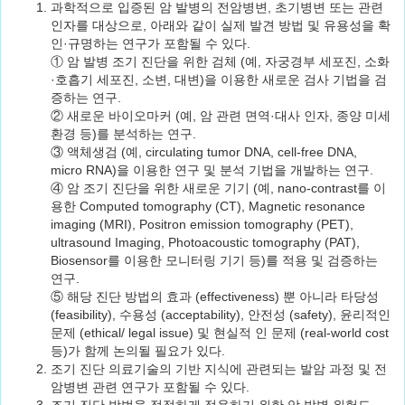
과학적으로 입증된 암 발병의 전암병변, 초기병변 또는 관련
인자를 대상으로, 아래와 같이 실제 발견 방법 및 유용성을 확
인·규명하는 연구가 포함될 수 있다.
① 암 발병 조기 진단을 위한 검체 (예, 자궁경부 세포진, 소화
·호흡기 세포진, 소변, 대변)을 이용한 새로운 검사 기법을 검
증하는 연구.
② 새로운 바이오마커 (예, 암 관련 면역·대사 인자, 종양 미세
환경 등)를 분석하는 연구.
③ 액체생검 (예, circulating tumor DNA, cell-free DNA,
micro RNA)을 이용한 연구 및 분석 기법을 개발하는 연구.
④ 암 조기 진단을 위한 새로운 기기 (예, nano-contrast를 이
용한 Computed tomography (CT), Magnetic resonance
imaging (MRI), Positron emission tomography (PET),
ultrasound Imaging, Photoacoustic tomography (PAT),
Biosensor를 이용한 모니터링 기기 등)를 적용 및 검증하는
연구.
⑤ 해당 진단 방법의 효과 (effectiveness) 뿐 아니라 타당성
(feasibility), 수용성 (acceptability), 안전성 (safety), 윤리적인
문제 (ethical/ legal issue) 및 현실적 인 문제 (real-world cost
등)가 함께 논의될 필요가 있다.
조기 진단 의료기술의 기반 지식에 관련되는 발암 과정 및 전
암병변 관련 연구가 포함될 수 있다.