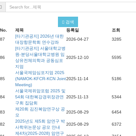
검색
No.
제목
등록일
조회
[타기관공지] 2026년 대한
87
2026-04-27
3285
대장항문학회 연수강좌
[타기관공지] 서울대학교병
원-분당서울대학교병원 임
86
2025-12-10
5595
상유전체의학과 공동심포
지엄
서울국제암심포지엄 2025
85
(NAMOK-KFCR-KCN Joint
2025-11-14
5186
Meeting)
서울국제위암포럼 2025 및
84
54회 대한복강경위장관연
2025-11-13
5344
구회 집담회
제20회 김진복암연구상 공
83
2025-08-29
6454
모
2025년도 제5회 암연구 박
82
2025-08-29
6372
사학위논문상 공모 안내
제4차(2025-2028) 암연구