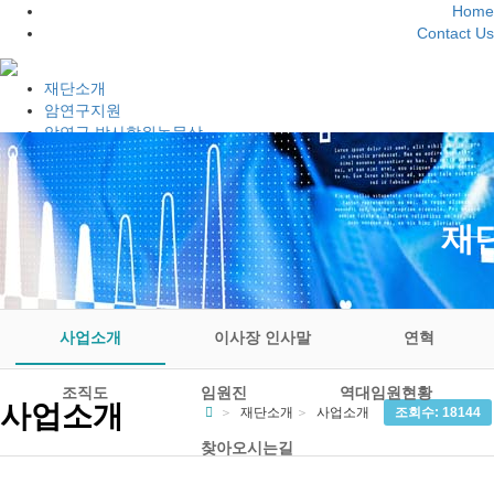
Home
Contact Us
재단소개
암연구지원
암연구 박사학위논문상
서울국제암심포지엄
김진복암연구상
정보마당
참여마당
재
사업소개
이사장 인사말
연혁
조직도
임원진
역대임원현황
사업소개
재단소개
사업소개
조회수: 18144
찾아오시는길